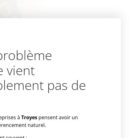
problème
 vient
blement pas de
eprises à
Troyes
pensent avoir un
érencement naturel.
ont souvent :