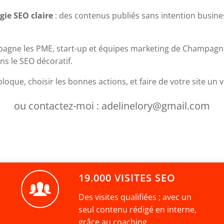
égie SEO claire
: des contenus publiés sans intention busines
pagne les PME, start-up et équipes marketing de Champagne-A
s le SEO décoratif.
que, choisir les bonnes actions, et faire de votre site un vr
ou contactez-moi : adelinelory@gmail.com
19.000 VISITES SEO
Des visites qualifiées ; avec un
seul contenu rédigé en interne,
grâce au coaching