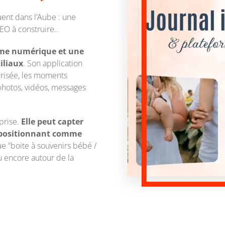
quent dans l’Aube : une
SEO à construire..
ime numérique et une
iliaux
. Son application
risée, les moments
 photos, vidéos, messages
prise.
Elle peut capter
se positionnant comme
ue “boite à souvenirs bébé /
ou encore autour de la