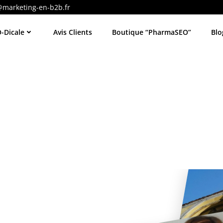
@marketing-en-b2b.fr
-Dicale
Avis Clients
Boutique “PharmaSEO”
Blo