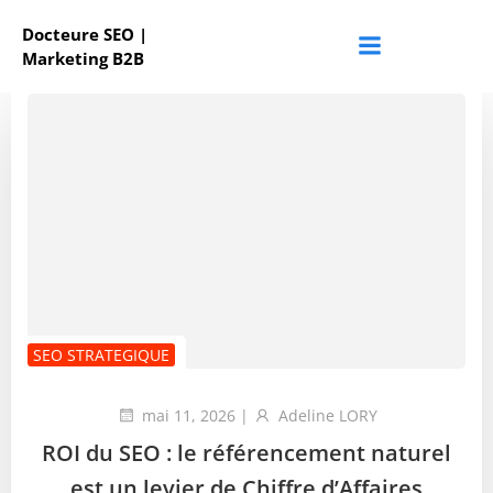
Aller
Docteure SEO |
au
Marketing B2B
contenu
SEO STRATEGIQUE
mai 11, 2026
|
Adeline LORY
ROI du SEO : le référencement naturel
est un levier de Chiffre d’Affaires