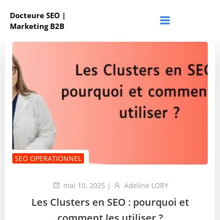
Aller
Docteure SEO |
au
Marketing B2B
contenu
SEO OPERATIONNEL
mai 10, 2025
|
Adeline LORY
Les Clusters en SEO : pourquoi et
comment les utiliser ?