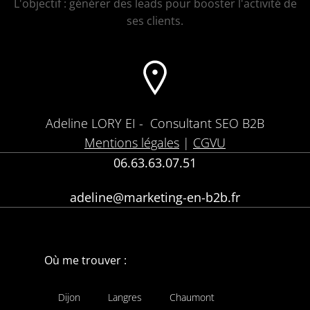
L'objectif : générer des leads pour booster l'activité de
ses clients.
Adeline LORY EI -
Consultant SEO B2B
Mentions légales
|
CGVU
06.63.63.07.51
adeline@marketing-en-b2b.fr
Où me trouver :
Dijon
Langres
Chaumont