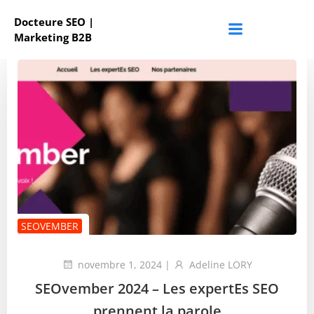
Aller
Docteure SEO |
au
Marketing B2B
contenu
SEOVEMBER
novembre 1, 2024
|
Adeline LORY
SEOvember 2024 – Les expertEs SEO
prennent la parole