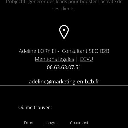
L'objectif : générer des leads pour booster l'activité de
ses clients.
Adeline LORY EI -
Consultant SEO B2B
Mentions légales
|
CGVU
06.63.63.07.51
adeline@marketing-en-b2b.fr
Où me trouver :
Dijon
Langres
Chaumont