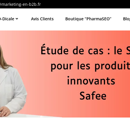
@marketing-en-b2b.fr
-Dicale
Avis Clients
Boutique “PharmaSEO”
Blo