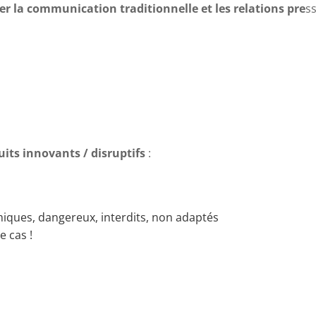
r la communication traditionnelle et les relations pre
s
its innovants / disruptifs
:
miques, dangereux, interdits, non adaptés
e cas !