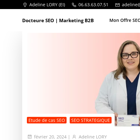
Aller
Adeline LORY (EI)
06.63.63.07.51
adeline
au
contenu
Docteure SEO | Marketing B2B
Mon Offre SEO
Etude de cas SEO
SEO STRATEGIQUE
février 20, 2024
|
Adeline LORY