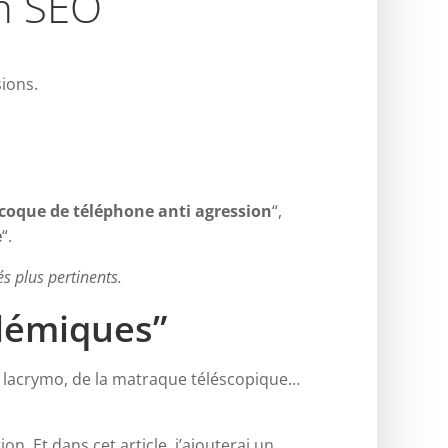
on SEO
sions.
coque de téléphone anti agression
“,
e
“.
s plus pertinents.
olémiques”
be lacrymo, de la matraque téléscopique…
on. Et dans cet article, j’ajouterai un