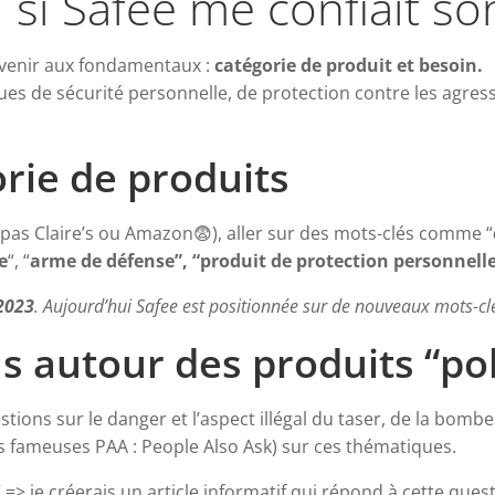
ai si Safee me confiait s
evenir aux fondamentaux :
catégorie de produit et besoin.
ues de sécurité personnelle, de protection contre les agres
rie de produits
pas Claire’s ou Amazon😨), aller sur des mots-clés comme “
e
“, “
arme de défense”, “produit de protection personnell
2023
. Aujourd’hui Safee est positionnée sur de nouveaux mots-clé
s autour des produits “p
tions sur le danger et l’aspect illégal du taser, de la bom
s fameuses PAA : People Also Ask) sur ces thématiques.
” => je créerais un article informatif qui répond à cette questi